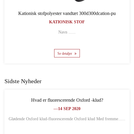
ndtæt 300d300dcation-pu
Kationisk stof 300d300dcati
K STOF
KATIONISK
vn ......
Navn .
jer
Se detaljer
Sidste Nyheder
cerende Oxford -klud?
Hvad er forskellen mellem O
4 SEP 2020
---18
Glødende Oxford klud-fluorescerende Oxford klud Med fremme......