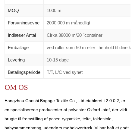
MOQ
1000 m
Forsyningsevne
2000.000 m månedligt
Indlæser Antal
Cirka 38000 m/20 "container
Emballage
ved ruller som 50 m eller i henhold til dine 
Levering
10-15 dage
Betalingsperiode
T/T, L/C ved synet
OM OS
Hangzhou Gaoshi Bagage Textile Co., Ltd.etableret i 2 0 0 2, er
en specialiserede producenter af polyester Oxford -stof, der vildt
brugte til fremstilling af poser, rygsække, telte, foldestole,
babysammenhæng, udendørs møbelovertræk. Vi har haft et godt