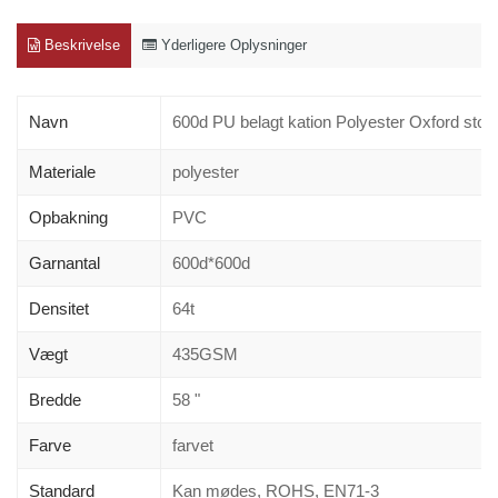
Beskrivelse
Yderligere Oplysninger
Navn
600d PU belagt kation Polyester Oxford stof 
Materiale
polyester
Opbakning
PVC
Garnantal
600d*600d
Densitet
64t
Vægt
435GSM
Bredde
58 "
Farve
farvet
Standard
Kan mødes, ROHS, EN71-3