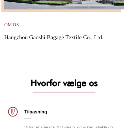
OM OS
Hangzhou Gaoshi Bagage Textile Co., Ltd.
Hvorfor vælge os
Tilpasning
Vi har et stærkt F & U -team, og vi kan udvikle og