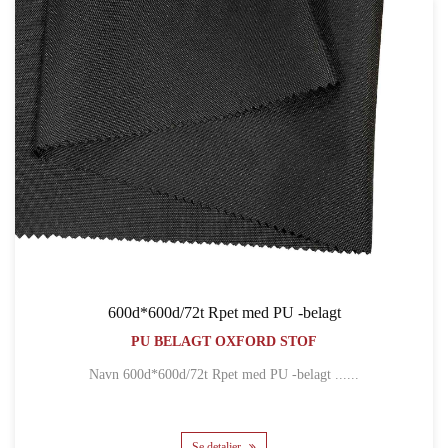
600d*600d/72t Rpet med PU -belagt
PU BELAGT OXFORD STOF
Navn 600d*600d/72t Rpet med PU -belagt ......
Se detaljer