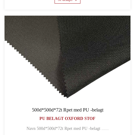
500d*500d*72t Rpet med PU -belagt
PU BELAGT OXFORD STOF
Navn 500d*500d*72t Rpet med PU -belagt ......