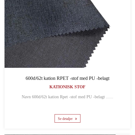
600d/62t kation RPET -stof med PU -belagt
KATIONISK STOF
Navn 600d/62t kation Rpet -stof med PU -belagt ......
Se detaljer