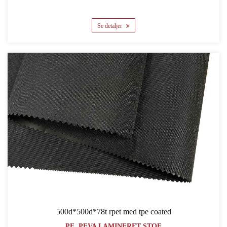
Se detaljer
500d*500d*78t rpet med tpe coated
PE, PEVA LAMINERET STOF