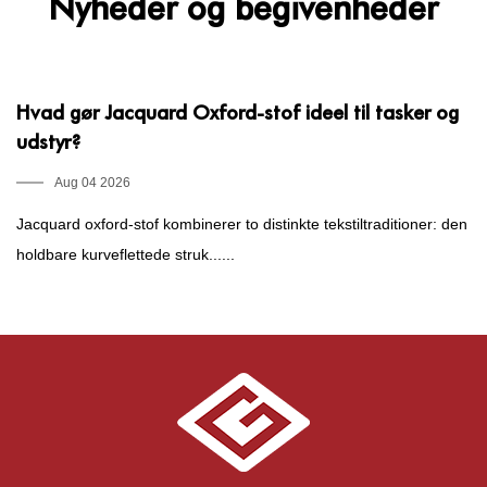
Nyheder og begivenheder
Hvad gør Jacquard Oxford-stof ideel til tasker og
H
udstyr?
d
Aug 04 2026
Jacquard oxford-stof kombinerer to distinkte tekstiltraditioner: den
Hv
holdbare kurveflettede struk......
di