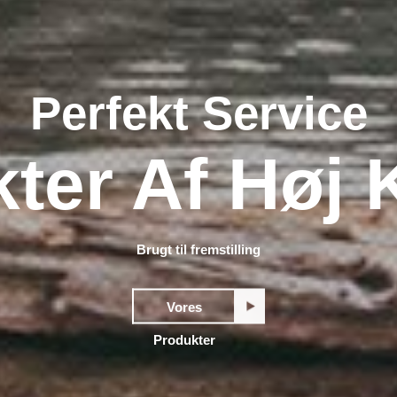
Perfekt Service
ter Af Høj K
Brugt til fremstilling
Vores
Produkter