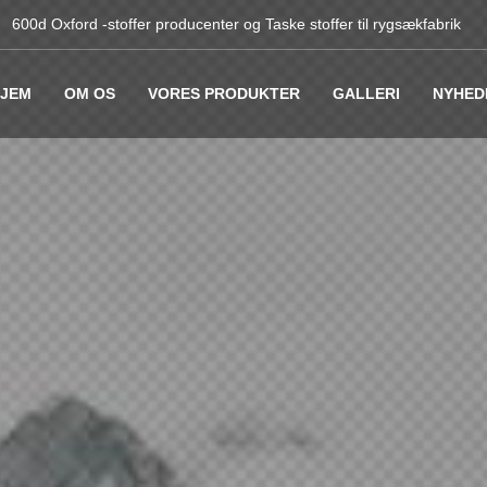
600d Oxford -stoffer producenter
og
Taske stoffer til rygsækfabrik
JEM
OM OS
VORES PRODUKTER
GALLERI
NYHED