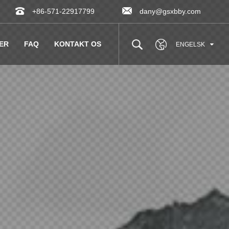
+86-571-22917799
dany@gsxbby.com
ER
FAQ
KONTAKT OS
ENGELSK