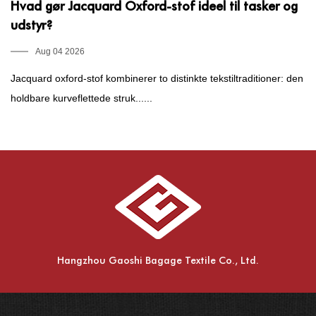
Hvad gør Jacquard Oxford-stof ideel til tasker og
H
udstyr?
d
Aug 04 2026
Jacquard oxford-stof kombinerer to distinkte tekstiltraditioner: den
Hv
holdbare kurveflettede struk......
di
Hangzhou Gaoshi Bagage Textile Co., Ltd.