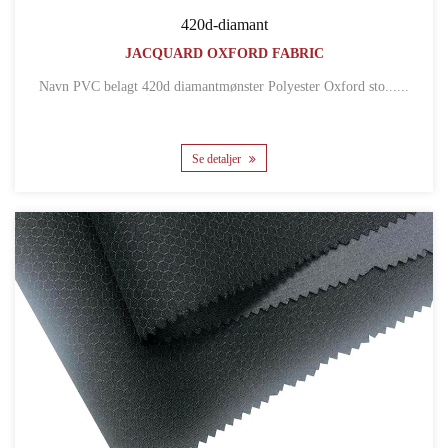
420d-diamant
JACQUARD OXFORD FABRIC
Navn PVC belagt 420d diamantmønster Polyester Oxford sto......
Se detaljer