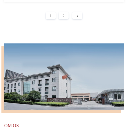
1
2
›
OM OS