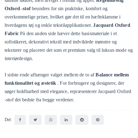
samme rødder, men afviger i formål og appel.
Regelmæssig
Oxford -stof
beundres for sin praktiske, komfort og
overkommelige priser, hvilket gør det til en hæfteklamme i
hverdagens tøj og enkle tekstilapplikationer.
Jacquard Oxford
Fabric
På den anden side hæver dette basismateriale i et
sofistikeret, dekorativt tekstil med indviklede mønstre og
teksturer og placerer det som et premium valg til luksus mode og
interiørdesign.
I sidste ende afhænger valget mellem de to af
Balance mellem
funktionalitet og æstetik
. For forbrugere og designere, der
søger holdbarhed med elegance, repræsenterer Jacquard Oxford
-stof det bedste fra begge verdener.
Del: