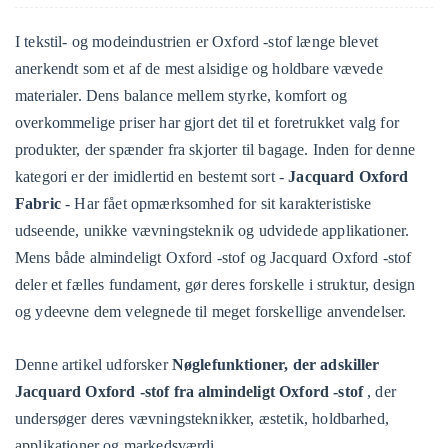
I tekstil- og modeindustrien er Oxford -stof længe blevet
anerkendt som et af de mest alsidige og holdbare vævede
materialer. Dens balance mellem styrke, komfort og
overkommelige priser har gjort det til et foretrukket valg for
produkter, der spænder fra skjorter til bagage. Inden for denne
kategori er der imidlertid en bestemt sort -
Jacquard Oxford
Fabric
- Har fået opmærksomhed for sit karakteristiske
udseende, unikke vævningsteknik og udvidede applikationer.
Mens både almindeligt Oxford -stof og Jacquard Oxford -stof
deler et fælles fundament, gør deres forskelle i struktur, design
og ydeevne dem velegnede til meget forskellige anvendelser.
Denne artikel udforsker
Nøglefunktioner, der adskiller
Jacquard Oxford -stof fra almindeligt Oxford -stof
, der
undersøger deres vævningsteknikker, æstetik, holdbarhed,
applikationer og markedsværdi.